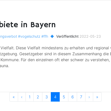
biete in Bayern
ungsverbot
#vogelschutz
#ffh
◆
Veröffentlicht
2022-05-23
Vielfalt. Diese Vielfalt mindestens zu erhalten und regional
setzgebung. Gesetzgeber sind in diesem Zusammenhang die 
 Kommune. Für den einzelnen oft eher schwer zu verstehen, e
auna.
Älter
Älter
Neuer
Neuer
«
‹
1
2
3
4
5
6
7
›
»