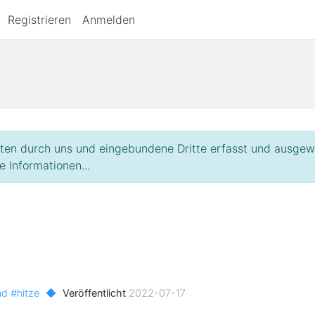
Registrieren
Anmelden
n durch uns und eingebundene Dritte erfasst und ausgewert
e Informationen...
nd
#hitze
◆
Veröffentlicht
2022-07-17