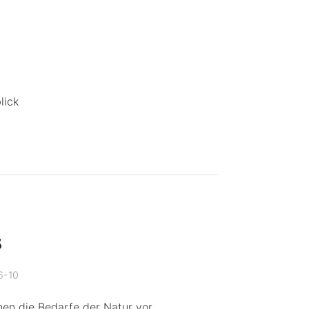
lick
s
6-10
en die Bedarfe der Natur vor