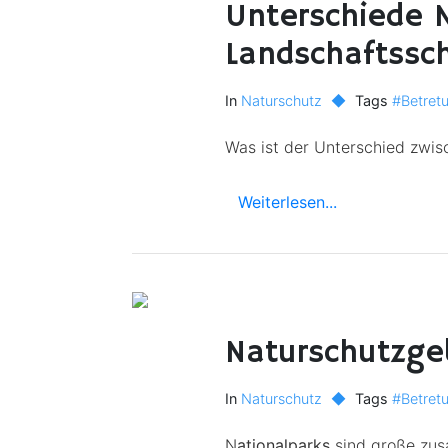
Unterschiede 
Landschaftssch
In
Naturschutz
◆
Tags
#Betret
Was ist der Unterschied zwis
Weiterlesen...
Naturschutzge
In
Naturschutz
◆
Tags
#Betret
N
ationalparks
sind große zus