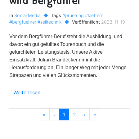
wird Bergführer
In
Social Media
◆
Tags
#pruefung
#klettern
#bergfuehrer
#seiltechnik
◆
Veröffentlicht
2022-11-19
Vor dem Bergführer-Beruf steht die Ausbildung, und
davor: ein gut gefülltes Tourenbuch und die
gefürchteten Leistungstests. Unsere Aktive
Einsatzkraft, Julian Brandecker nimmt die
Herausforderung an. Ein langer Weg mit jeder Menge
Strapazen und vielen Glücksmomenten.
Weiterlesen...
Älter
Älter
Neuer
Neuer
«
‹
1
2
›
»