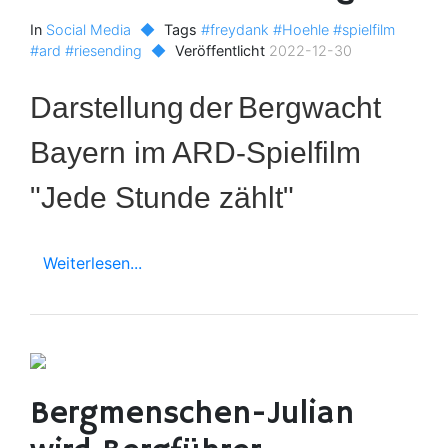
In
Social Media
◆
Tags
#freydank
#Hoehle
#spielfilm
#ard
#riesending
◆
Veröffentlicht
2022-12-30
Darstellung
der
Bergwacht
Bayern im ARD-
Spielf
ilm
"Jede Stunde zählt"
Weiterlesen...
Bergmenschen-Julian